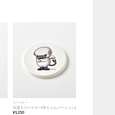
コースター
珪藻土コースター(羊ちゃんバージョン)
¥
1,210