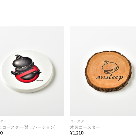
ター
コースター
土コースター(禁止バージョン)
木製コースター
10
¥
1,210