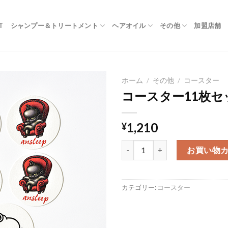
T
シャンプー＆トリートメント
ヘアオイル
その他
加盟店舗
ホーム
/
その他
/
コースター
コースター11枚セ
1,210
¥
コースター11枚セット個
お買い物
カテゴリー:
コースター