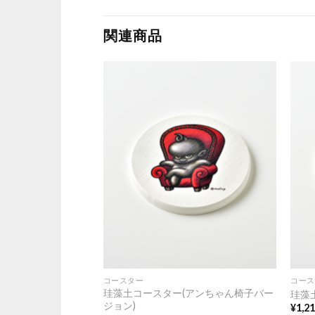
関連商品
コースター
コース
珪藻土コースター(アンちゃん椅子バー
あんちゃん後ろ
珪藻
ジョン)
¥
1,2