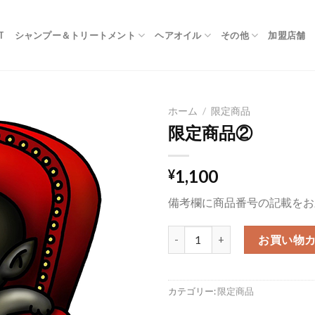
T
シャンプー＆トリートメント
ヘアオイル
その他
加盟店舗
ホーム
/
限定商品
限定商品②
1,100
¥
備考欄に商品番号の記載をお
限定商品②個
お買い物
カテゴリー:
限定商品