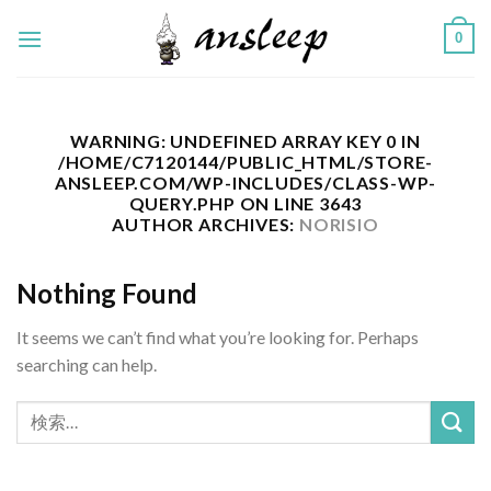
Skip
0
to
content
WARNING
: UNDEFINED ARRAY KEY 0 IN
/HOME/C7120144/PUBLIC_HTML/STORE-
ANSLEEP.COM/WP-INCLUDES/CLASS-WP-
QUERY.PHP
ON LINE
3643
AUTHOR ARCHIVES:
NORISIO
Nothing Found
It seems we can’t find what you’re looking for. Perhaps
searching can help.